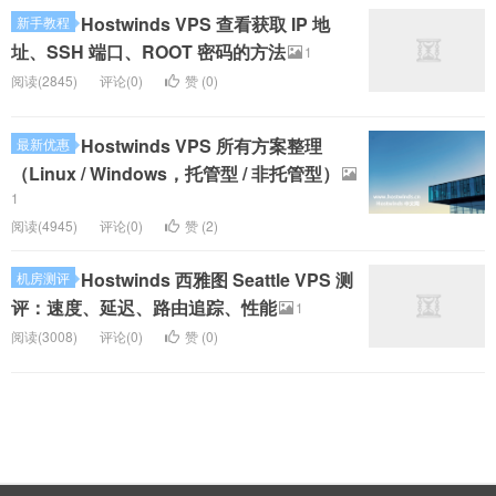
Hostwinds VPS 查看获取 IP 地
新手教程
址、SSH 端口、ROOT 密码的方法
1
阅读(2845)
评论(0)
赞 (
0
)
Hostwinds VPS 所有方案整理
最新优惠
（Linux / Windows，托管型 / 非托管型）
1
阅读(4945)
评论(0)
赞 (
2
)
Hostwinds 西雅图 Seattle VPS 测
机房测评
评：速度、延迟、路由追踪、性能
1
阅读(3008)
评论(0)
赞 (
0
)