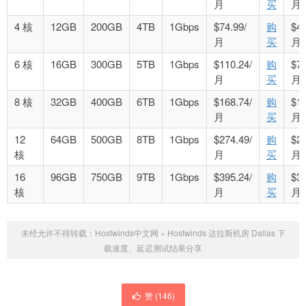
月
买
月
4 核
12GB
200GB
4TB
1Gbps
$74.99/
购
$49
月
买
月
6 核
16GB
300GB
5TB
1Gbps
$110.24/
购
$76
月
买
月
8 核
32GB
400GB
6TB
1Gbps
$168.74/
购
$12
月
买
月
12
64GB
500GB
8TB
1Gbps
$274.49/
购
$21
核
月
买
月
16
96GB
750GB
9TB
1Gbps
$395.24/
购
$32
核
月
买
月
未经允许不得转载：
Hostwinds中文网
»
Hostwinds 达拉斯机房 Dallas 下
载速度、延迟测试结果分享
赞 (
146
)