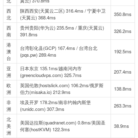
北
翼云) 370.8ms
西
陕西西安(天翼云二区) 316.4ms / 宁夏中卫
350.8ms
北
(天翼云) 368.4ms
西
贵州贵阳(华为云) 235.5ms / 重庆(天翼云)
326.2ms
南
391.8ms
港
台湾彰化县(GCP) 167.4ms / 台湾台北
澳
192.5ms
(pqs.pw) 289.4ms
台
亚
日本东京 135.1ms/越南河内市
207.4ms
洲
(greencloudvps.com) 325.7ms
欧
英国伦敦(hostslick.com) 106.2ms/俄罗斯
138.8ms
洲
伯力(misaka.io) 212.9ms
非
埃及开罗 178.2ms/南非约翰内斯堡
263.3ms
洲
(runidc.com) 307.3ms
北
美国达拉斯(quadranet.com) 0.8ms/美国圣
美
38.9ms
何塞(hostKVM) 122.3ms
洲