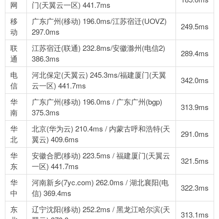
网
门(天翼云一区) 441.7ms
移
广东广州(移动) 196.0ms/江苏宿迁(UOVZ)
249.5ms
动
297.0ms
联
江苏宿迁(联通) 232.8ms/安徽滁州(电信2)
289.4ms
通
386.3ms
电
河北保定(天翼云) 245.3ms/福建厦门(天翼
342.0ms
信
云一区) 441.7ms
华
广东广州(移动) 196.0ms / 广东广州(bgp)
313.9ms
南
375.3ms
华
北京(华为云) 210.4ms / 内蒙古呼和浩特(天
291.0ms
北
翼云) 409.6ms
华
安徽合肥(移动) 223.5ms / 福建厦门(天翼云
321.5ms
东
一区) 441.7ms
华
河南新乡(7yc.com) 262.0ms / 湖北襄阳(电
322.3ms
中
信) 369.4ms
东
辽宁沈阳(移动) 252.2ms / 黑龙江哈尔滨(天
313.1ms