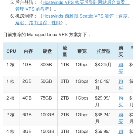
后台登陆：《
Hostwinds VPS 购买后登陆网站后台查看、
管理 VPS 的教程
》。
机房测评：《
Hostwinds 西雅图 Seattle VPS 测评：速度、
延迟、路由追踪、性能
》。
目前推荐的 Managed Linux VPS 方案如下：
流
购
非
CPU
内存
硬盘
带宽
托管型
量
买
1 核
1GB
30GB
1TB
1Gbps
$8.24/月
购
$4
买
1 核
2GB
50GB
2TB
1Gbps
$16.49/
购
$9
月
买
2 核
4GB
75GB
2TB
1Gbps
$29.99/
购
$18
月
买
月
2 核
6GB
100GB
2TB
1Gbps
$38.24/
购
$28
月
买
月
4 核
8GB
150GB
3TB
1Gbps
$59.99/
购
$38